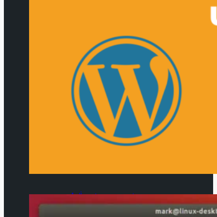
คำสั่ง ssh command