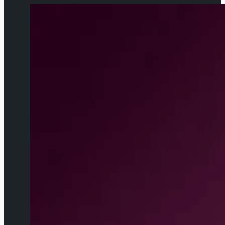
Test ping Ubuntu Linux command
line